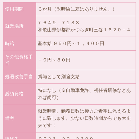
使用期間
３か月（※時給に差はありません。）
〒６４９－７１３３
就業場所
和歌山県伊都郡かつらぎ町三谷１６２０－４
時給
基本給 ９５０円～１，４００円
その他資格手
＋０円～８０円
当
処遇改善手当
賞与として別途支給
特になし（※自動車免許、初任者研修などあ
必須資格
れば尚可）
就業時間、勤務日数は極力ご希望に添えるよ
備考
うに致します。少ない日数時間からでも大丈
夫です！
連絡先
０７３６－２０－２６０９